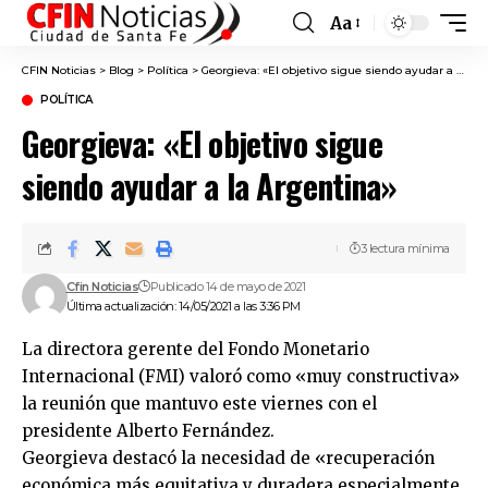
Aa
Font
Resizer
CFIN Noticias
>
Blog
>
Política
>
Georgieva: «El objetivo sigue siendo ayudar a la Argentina»
POLÍTICA
Georgieva: «El objetivo sigue
siendo ayudar a la Argentina»
3 lectura mínima
Cfin Noticias
Publicado 14 de mayo de 2021
Última actualización: 14/05/2021 a las 3:36 PM
La directora gerente del Fondo Monetario
Internacional (FMI) valoró como «muy constructiva»
la reunión que mantuvo este viernes con el
presidente Alberto Fernández.
Georgieva destacó la necesidad de «recuperación
económica más equitativa y duradera especialmente