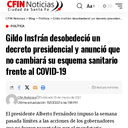
Aa
Font
Resizer
CFIN Noticias
>
Blog
>
Política
>
Gildo Insfrán desobedeció un decreto presidencial y anunció que no cambiará su esquema sanitario frente al COVID-19
POLÍTICA
Gildo Insfrán desobedeció un
decreto presidencial y anunció que
no cambiará su esquema sanitario
frente al COVID-19
5 lectura mínima
Cfin Noticias
Publicado 15 de marzo de 2021
Última actualización: 15/03/2021 a las 1:58 PM
El presidente Alberto Fernández impuso la semana
pasada límites a las acciones de los gobernadores