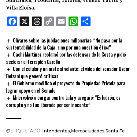
Sunchales, Teodelina, Totoras, Venado Tuerto y
Villa Eloísa.
Facebook
X
Threads
Copy
Email
WhatsApp
Comparti
Link
Olivares sobre las jubilaciones millonarias: “No pasa por la
sustentabilidad de la Caja, sino por una cuestión ética”
Cachi Martínez reclamó por las defensas de la Costa y pidió
acelerar el terraplén Garello
Con el celular y un mate al volante: el video del senador Oscar
Dolzani que generó críticas
El Gobierno modificó el proyecto de Propiedad Privada para
lograr apoyo en el Senado
Milei volvió a cargar contra Lula y aseguró: “Es ladrón, es
corrupto y no fue liberado por ser inocente”
ETIQUETADO:
Intendentes
Mercociudades
Santa Fe