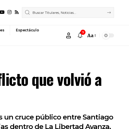
es
Espectáculo
9
Aa
Font
Resizer
flicto que volvió a
as un cruce público entre Santiago
ias dentro de La Libertad Avanza,