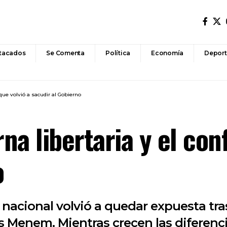
tacados
Se Comenta
Política
Economía
Deport
o que volvió a sacudir al Gobierno
erna libertaria y el con
o
 nacional volvió a quedar expuesta tr
s Menem. Mientras crecen las diferenc