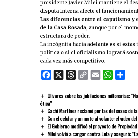
presidente Javier Milei mantiene el desa
disputa interna afecte el funcionamient
Las diferencias entre el caputismo y 
de la Casa Rosada
, aunque por el mom
estructura de poder.
La incógnita hacia adelante es si esta
política o si el oficialismo logrará sos
cada vez más competitivo.
Facebook
X
Threads
Copy
Email
What
Co
Link
Olivares sobre las jubilaciones millonarias: “N
ética”
Cachi Martínez reclamó por las defensas de la 
Con el celular y un mate al volante: el video d
El Gobierno modificó el proyecto de Propiedad
Milei volvió a cargar contra Lula y aseguró: “E