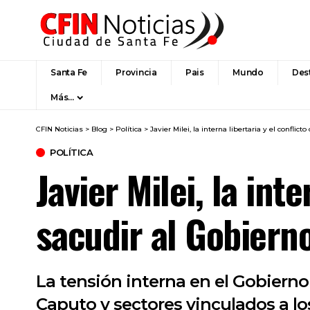
Santa Fe
Provincia
Pais
Mundo
Des
Más…
CFIN Noticias
>
Blog
>
Política
>
Javier Milei, la interna libertaria y el conflict
POLÍTICA
Javier Milei, la int
sacudir al Gobiern
La tensión interna en el Gobierno
Caputo y sectores vinculados a lo