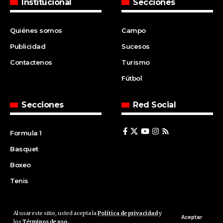
Institucional
Secciones
Quiénes somos
Campo
Publicidad
Sucesos
Contactenos
Turismo
Fútbol
Secciones
Red Social
Formula 1
Basquet
Boxeo
Tenis
Al usar este sitio, usted acepta la
Política de privacidad
y
© 2008 | Agencia Cfin.com.ar - Santa Fe - Argentina | All rights
Aceptar
los
Términos de uso.
.