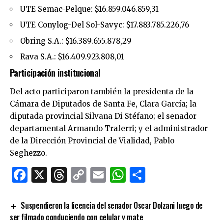
UTE Semac-Pelque: $16.859.046.859,31
UTE Conylog-Del Sol-Savyc: $17.883.785.226,76
Obring S.A.: $16.389.655.878,29
Rava S.A.: $16.409.923.808,01
Participación institucional
Del acto participaron también la presidenta de la
Cámara de Diputados de Santa Fe, Clara García; la
diputada provincial Silvana Di Stéfano; el senador
departamental Armando Traferri; y el administrador
de la Dirección Provincial de Vialidad, Pablo
Seghezzo.
Facebook
X
Threads
Copy
Email
WhatsApp
Comparti
Link
Suspendieron la licencia del senador Oscar Dolzani luego de
ser filmado conduciendo con celular y mate