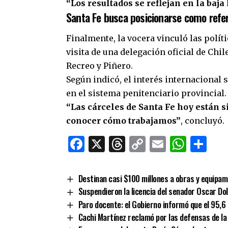
“Los resultados se reflejan en la baja
Santa Fe busca posicionarse como refe
Finalmente, la vocera vinculó las polít
visita de una delegación oficial de Chi
Recreo y Piñero.
Según indicó, el interés internacional
en el sistema penitenciario provincial.
“Las cárceles de Santa Fe hoy están 
conocer cómo trabajamos”
, concluyó.
Facebook
X
Threads
Copy
Email
What
Co
Link
Destinan casi $100 millones a obras y equipam
Suspendieron la licencia del senador Oscar Do
Paro docente: el Gobierno informó que el 95,6
Cachi Martínez reclamó por las defensas de la 