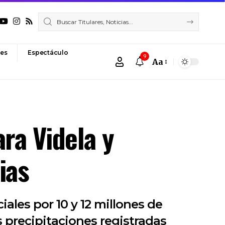
es
Espectáculo
9
Aa
Font
Resizer
ra Videla y
ias
ales por 10 y 12 millones de
 precipitaciones registradas