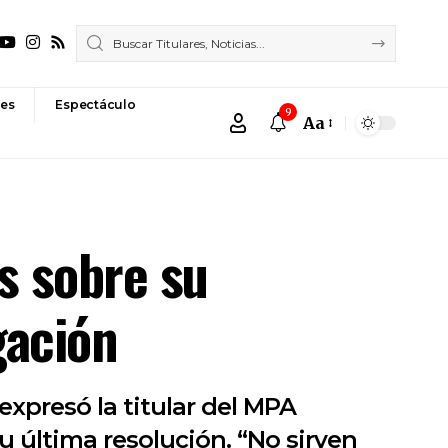
es
Espectáculo
9
Aa
Font
Resizer
s sobre su
gación
expresó la titular del MPA
u última resolución. “No sirven