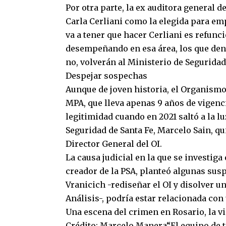
Por otra parte, la ex auditora general d
Carla Cerliani como la elegida para em
va a tener que hacer Cerliani es refun
desempeñando en esa área, los que den c
no, volverán al Ministerio de Seguridad
Despejar sospechas
Aunque de joven historia, el Organism
MPA, que lleva apenas 9 años de vigenci
legitimidad cuando en 2021 saltó a la lu
Seguridad de Santa Fe, Marcelo Sain, q
Director General del OI.
La causa judicial en la que se investiga
creador de la PSA, planteó algunas susp
Vranicich -rediseñar el OI y disolver u
Análisis-, podría estar relacionada co
Una escena del crimen en Rosario, la vi
Crédito: Marcelo Manera“El equipo de tr