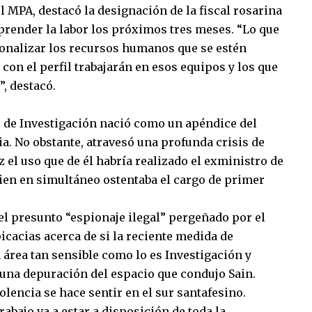
el MPA, destacó la designación de la fiscal rosarina
prender la labor los próximos tres meses. “Lo que
cionalizar los recursos humanos que se estén
on el perfil trabajarán en esos equipos y los que
”, destacó.
o de Investigación nació como un apéndice del
a. No obstante, atravesó una profunda crisis de
z el uso que de él habría realizado el exministro de
uien en simultáneo ostentaba el cargo de primer
 el presunto “espionaje ilegal” pergeñado por el
icacias acerca de si la reciente medida de
n área tan sensible como lo es Investigación y
n una depuración del espacio que condujo Sain.
olencia se hace sentir en el sur santafesino.
abajo va a estar a disposición de toda la