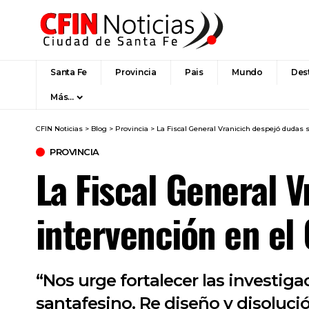
Santa Fe
Provincia
Pais
Mundo
Des
Más…
CFIN Noticias
>
Blog
>
Provincia
>
La Fiscal General Vranicich despejó dudas 
PROVINCIA
La Fiscal General 
intervención en el
“Nos urge fortalecer las investiga
santafesino. Re diseño y disolució