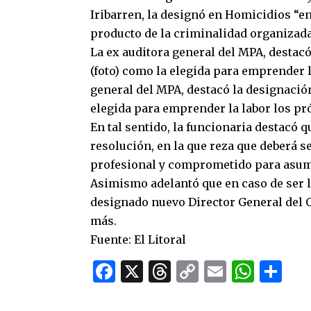
Iribarren, la designó en Homicidios “e
producto de la criminalidad organizada 
La ex auditora general del MPA, destacó
(foto) como la elegida para emprender 
general del MPA, destacó la designación 
elegida para emprender la labor los p
En tal sentido, la funcionaria destacó 
resolución, en la que reza que deberá se
profesional y comprometido para asumi
Asimismo adelantó que en caso de ser l
designado nuevo Director General del O
más.
Fuente: El Litoral
Facebook
X
Threads
Copy
Email
What
Co
Link