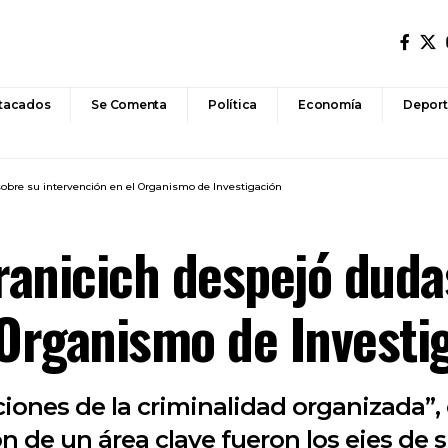
tacados
Se Comenta
Política
Economía
Deport
sobre su intervención en el Organismo de Investigación
Vranicich despejó duda
 Organismo de Investi
ciones de la criminalidad organizada”, 
n de un área clave fueron los ejes de s