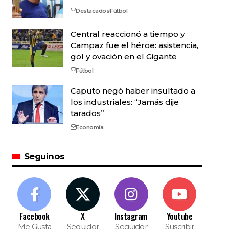
Destacados
Fútbol
Central reaccionó a tiempo y
Campaz fue el héroe: asistencia,
gol y ovación en el Gigante
Fútbol
Caputo negó haber insultado a
los industriales: “Jamás dije
tarados”
Economía
Seguinos
Facebook
X
Instagram
Youtube
Me Gusta
Seguidor
Seguidor
Suscribir