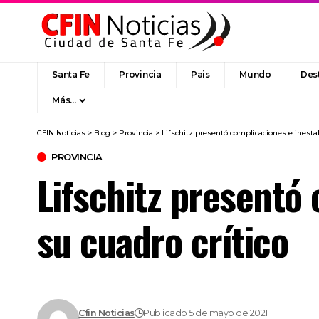
Santa Fe
Provincia
Pais
Mundo
Des
Más…
CFIN Noticias
>
Blog
>
Provincia
>
Lifschitz presentó complicaciones e inestab
PROVINCIA
Lifschitz presentó
su cuadro crítico
Cfin Noticias
Publicado 5 de mayo de 2021