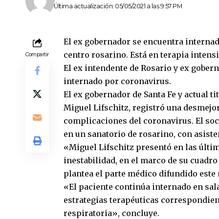
Última actualización: 05/05/2021 a las 9:57 PM
El ex gobernador se encuentra interna
centro rosarino. Está en terapia intens
Compartir
El ex intendente de Rosario y ex gobern
internado por coronavirus.
El ex gobernador de Santa Fe y actual ti
Miguel Lifschitz, registró una desmejor
complicaciones del coronavirus. El soc
en un sanatorio de rosarino, con asist
«Miguel Lifschitz presentó en las últi
inestabilidad, en el marco de su cuadro 
plantea el parte médico difundido este
«El paciente continúa internado en sala
estrategias terapéuticas correspondien
respiratoria», concluye.