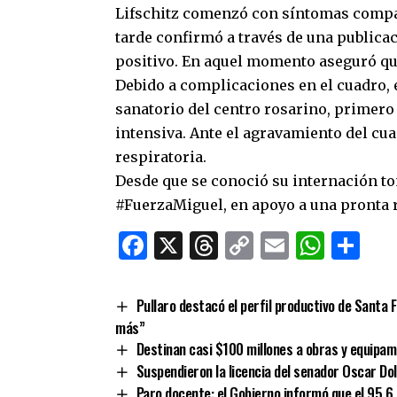
Lifschitz comenzó con síntomas compati
tarde confirmó a través de una publica
positivo. En aquel momento aseguró qu
Debido a complicaciones en el cuadro, e
sanatorio del centro rosarino, primero 
intensiva. Ante el agravamiento del cu
respiratoria.
Desde que se conoció su internación to
#FuerzaMiguel, en apoyo a una pronta 
Facebook
X
Threads
Copy
Email
What
Co
Link
Pullaro destacó el perfil productivo de Santa 
más”
Destinan casi $100 millones a obras y equipam
Suspendieron la licencia del senador Oscar Do
Paro docente: el Gobierno informó que el 95,6