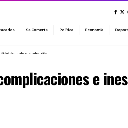
tacados
Se Comenta
Política
Economía
Deport
ilidad dentro de su cuadro crítico
 complicaciones e ines