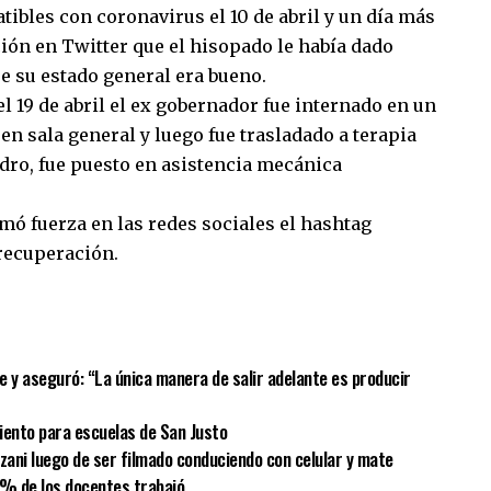
bles con coronavirus el 10 de abril y un día más
ción en Twitter que el hisopado le había dado
e su estado general era bueno.
l 19 de abril el ex gobernador fue internado en un
en sala general y luego fue trasladado a terapia
adro, fue puesto en asistencia mecánica
mó fuerza en las redes sociales el hashtag
recuperación.
sApp
mpartir
Fe y aseguró: “La única manera de salir adelante es producir
iento para escuelas de San Justo
lzani luego de ser filmado conduciendo con celular y mate
 % de los docentes trabajó