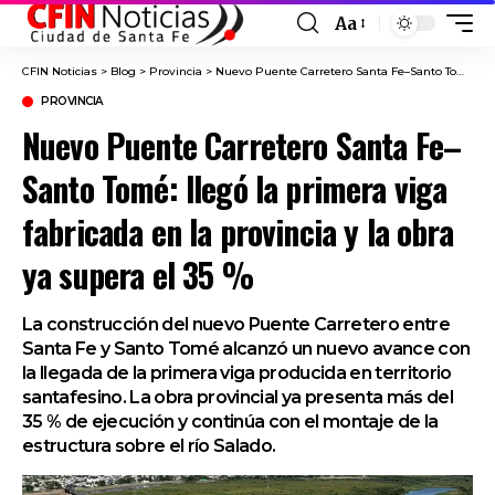
Aa
Font
Resizer
CFIN Noticias
>
Blog
>
Provincia
>
Nuevo Puente Carretero Santa Fe–Santo Tomé: llegó la primera viga fabricada en la provincia y la obra ya supera el 35 %
PROVINCIA
Nuevo Puente Carretero Santa Fe–
Santo Tomé: llegó la primera viga
fabricada en la provincia y la obra
ya supera el 35 %
La construcción del nuevo Puente Carretero entre
Santa Fe y Santo Tomé alcanzó un nuevo avance con
la llegada de la primera viga producida en territorio
santafesino. La obra provincial ya presenta más del
35 % de ejecución y continúa con el montaje de la
estructura sobre el río Salado.