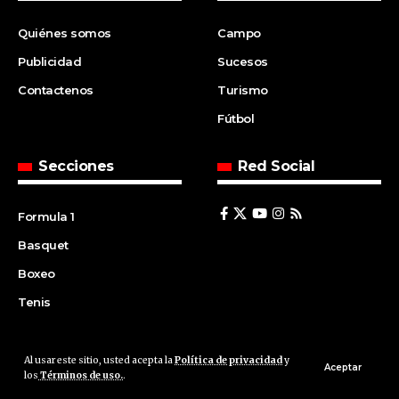
Quiénes somos
Campo
Publicidad
Sucesos
Contactenos
Turismo
Fútbol
Secciones
Red Social
Formula 1
Basquet
Boxeo
Tenis
Al usar este sitio, usted acepta la
Política de privacidad
y
© 2008 | Agencia Cfin.com.ar - Santa Fe - Argentina | All rights
Aceptar
los
Términos de uso.
.
reserved.