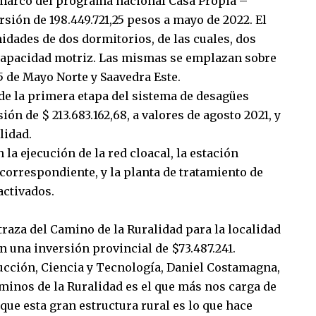
 marco del programa nacional Casa Propia –
sión de 198.449.721,25 pesos a mayo de 2022. El
idades de dos dormitorios, de las cuales, dos
capacidad motriz. Las mismas se emplazan sobre
25 de Mayo Norte y Saavedra Este.
n de la primera etapa del sistema de desagües
ión de $ 213.683.162,68, a valores de agosto 2021, y
lidad.
 la ejecución de la red cloacal, la estación
correspondiente, y la planta de tratamiento de
activados.
raza del Camino de la Ruralidad para la localidad
on una inversión provincial de $73.487.241.
ducción, Ciencia y Tecnología, Daniel Costamagna,
minos de la Ruralidad es el que más nos carga de
que esta gran estructura rural es lo que hace