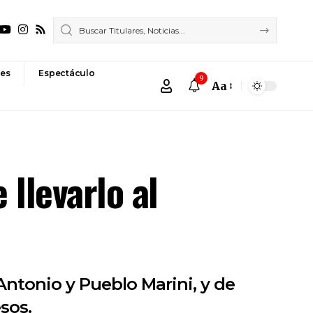
es
Espectáculo
9
Aa
Font
Resizer
 llevarlo al
Antonio y Pueblo Marini, y de
sos.