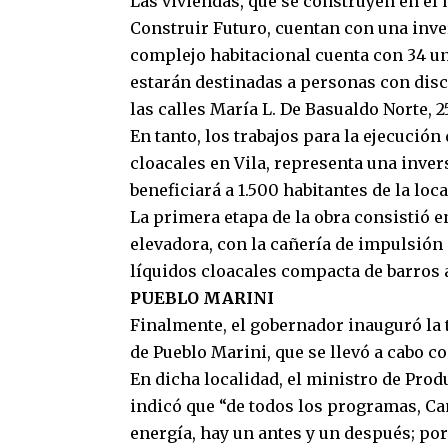
Las viviendas, que se construyen en el
Construir Futuro, cuentan con una inver
complejo habitacional cuenta con 34 un
estarán destinadas a personas con dis
las calles María L. De Basualdo Norte, 
En tanto, los trabajos para la ejecució
cloacales en Vila, representa una invers
beneficiará a 1.500 habitantes de la loca
La primera etapa de la obra consistió en
elevadora, con la cañería de impulsión 
líquidos cloacales compacta de barros 
PUEBLO MARINI
Finalmente, el gobernador inauguró la t
de Pueblo Marini, que se llevó a cabo c
En dicha localidad, el ministro de Pro
indicó que “de todos los programas, Ca
energía, hay un antes y un después; por