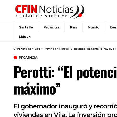
Santa Fe
Provincia
Pais
Mundo
Des
Más…
CFIN Noticias
>
Blog
>
Provincia
>
Perotti: “El potencial de Santa Fe hay que 
PROVINCIA
Perotti: “El potenc
máximo”
El gobernador inauguró y recorrió
viviendas en Vila. La inversión pr