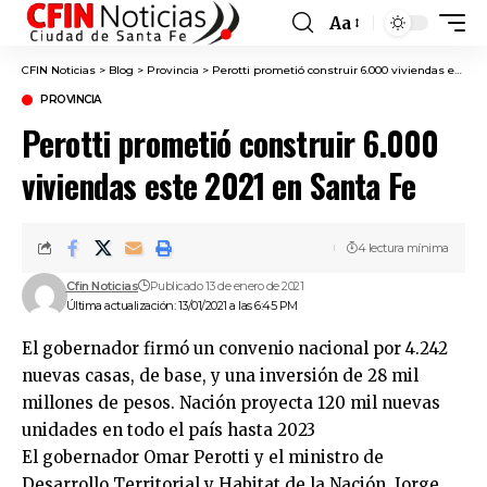
Aa
Font
Resizer
CFIN Noticias
>
Blog
>
Provincia
>
Perotti prometió construir 6.000 viviendas este 2021 en Santa Fe
PROVINCIA
Perotti prometió construir 6.000
viviendas este 2021 en Santa Fe
4 lectura mínima
Cfin Noticias
Publicado 13 de enero de 2021
Última actualización: 13/01/2021 a las 6:45 PM
El gobernador firmó un convenio nacional por 4.242
nuevas casas, de base, y una inversión de 28 mil
millones de pesos. Nación proyecta 120 mil nuevas
unidades en todo el país hasta 2023
El gobernador Omar Perotti y el ministro de
Desarrollo Territorial y Habitat de la Nación, Jorge