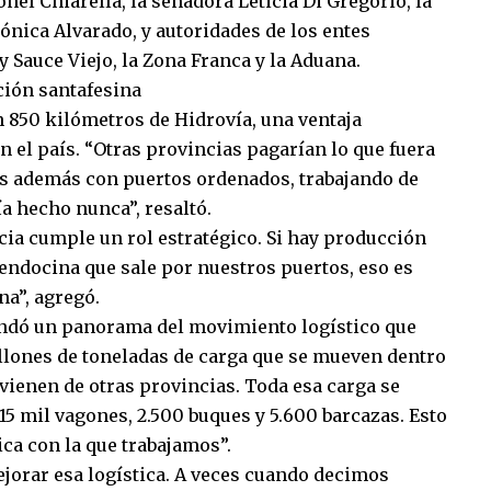
el Chiarella, la senadora Leticia Di Gregorio, la
ónica Alvarado, y autoridades de los entes
y Sauce Viejo, la Zona Franca y la Aduana.
ción santafesina
n 850 kilómetros de Hidrovía, una ventaja
 el país. “Otras provincias pagarían lo que fuera
os además con puertos ordenados, trabajando de
a hecho nunca”, resaltó.
cia cumple un rol estratégico. Si hay producción
endocina que sale por nuestros puertos, eso es
na”, agregó.
brindó un panorama del movimiento logístico que
llones de toneladas de carga que se mueven dentro
ovienen de otras provincias. Toda esa carga se
15 mil vagones, 2.500 buques y 5.600 barcazas. Esto
ica con la que trabajamos”.
jorar esa logística. A veces cuando decimos