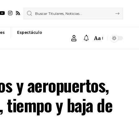
es
Espectáculo
Aa
Font
Resizer
os y aeropuertos,
, tiempo y baja de