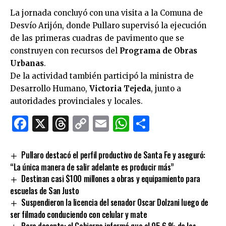
La jornada concluyó con una visita a la Comuna de
Desvío Arijón, donde Pullaro supervisó la ejecución
de las primeras cuadras de pavimento que se
construyen con recursos del
Programa de Obras
Urbanas
.
De la actividad también participó la ministra de
Desarrollo Humano,
Victoria Tejeda
, junto a
autoridades provinciales y locales.
Facebook
X
Threads
Copy
Email
WhatsApp
Comparti
Link
Pullaro destacó el perfil productivo de Santa Fe y aseguró:
“La única manera de salir adelante es producir más”
Destinan casi $100 millones a obras y equipamiento para
escuelas de San Justo
Suspendieron la licencia del senador Oscar Dolzani luego de
ser filmado conduciendo con celular y mate
Paro docente: el Gobierno informó que el 95,6 % de los