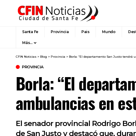
Santa Fe
Provincia
Pais
Mundo
Des
Más…
CFIN Noticias
>
Blog
>
Provincia
>
Borla: “El departamento San Justo tendrá 
PROVINCIA
Borla: “El departa
ambulancias en est
El senador provincial Rodrigo Bo
de San Justo y destacó que, dura