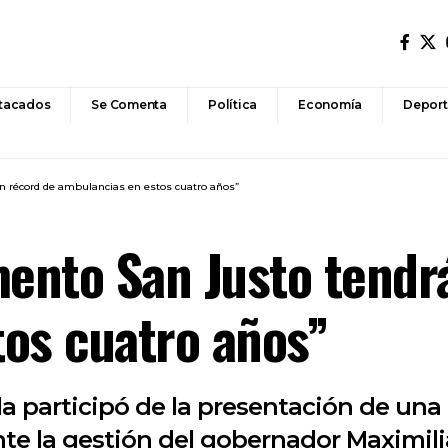
tacados
Se Comenta
Política
Economía
Deport
un récord de ambulancias en estos cuatro años”
mento San Justo tendr
os cuatro años”
rla participó de la presentación de u
nte la gestión del gobernador Maximil