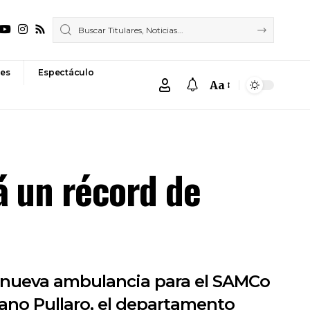
es
Espectáculo
Aa
Font
Resizer
á un récord de
na nueva ambulancia para el SAMCo
iano Pullaro, el departamento