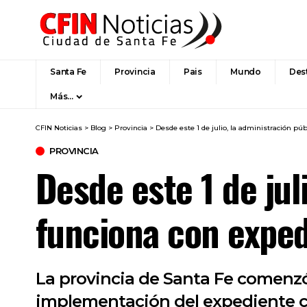
Santa Fe
Provincia
Pais
Mundo
Des
Más…
CFIN Noticias
>
Blog
>
Provincia
>
Desde este 1 de julio, la administración pú
PROVINCIA
Desde este 1 de jul
funciona con exped
La provincia de Santa Fe comenzó 
implementación del expediente co