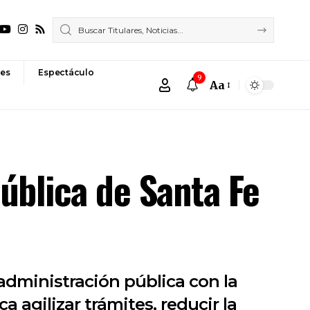
es
Espectáculo
9
Aa
Font
Resizer
pública de Santa Fe
administración pública con la
agilizar trámites, reducir la