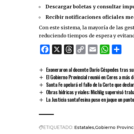
Descargar boletas y consultar impu
Recibir notificaciones oficiales me
Con este sistema, la mayoría de las ge
reduciendo tiempos de espera y evitand
Facebook
X
Threads
Copy
Email
What
Co
Link
Exoneraron al docente Darío Céspedes tras su 
El Gobierno Provincial reunió en Ceres a más d
Santa Fe apelará el fallo de la Corte que declar
Obras hídricas y viales: Michlig supervisó tra
La Justicia santafesina puso en jaque un punto 
ETIQUETADO:
Estatales
Gobierno Provinci