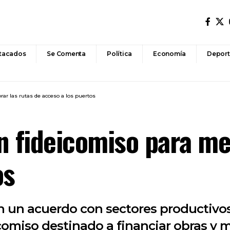
tacados
Se Comenta
Política
Economía
Deport
ar las rutas de acceso a los puertos
n fideicomiso para mej
os
n un acuerdo con sectores productivo
icomiso destinado a financiar obras y 