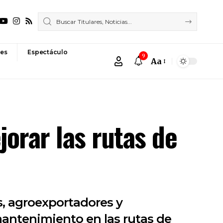
es
Espectáculo
9
Aa
Font
Resizer
orar las rutas de
s, agroexportadores y
mantenimiento en las rutas de