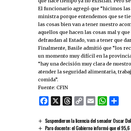
que hace tiempo ya no existían. Pero se
El funcionario agregó que “hicimos las 
ministra porque entendemos que se tien
las cosas bien van a tener nuestro aco
aquellos que hacen las cosas mal y que 
defraudan al Estado, van a tener que dar
Finalmente, Basile admitió que “los r
un momento muy difícil en la provinci
“hay una decisión muy clara de nuestr
atender la seguridad alimentaria, trab
comida”.
Fuente: CFIN
Facebook
X
Threads
Copy
Email
What
Co
Link
Suspendieron la licencia del senador Oscar Do
Paro docente: el Gobierno informó que el 95,6