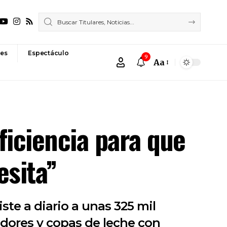
es
Espectáculo
9
Aa
Font
Resizer
iciencia para que
esita”
te a diario a unas 325 mil
edores y copas de leche con