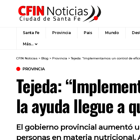
Santa Fe
Provincia
Pais
Mundo
Des
Más…
CFIN Noticias
>
Blog
>
Provincia
>
Tejeda: “Implementamos un control de efici
PROVINCIA
Tejeda: “Implement
la ayuda llegue a q
El gobierno provincial aumentó un
personas en materia nutricional. 