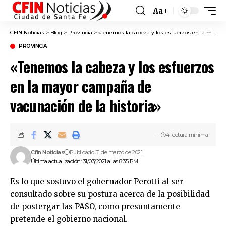
Aa
Font
Resizer
CFIN Noticias
>
Blog
>
Provincia
>
«Tenemos la cabeza y los esfuerzos en la mayor campaña de vacunación de la historia»
PROVINCIA
«Tenemos la cabeza y los esfuerzos
en la mayor campaña de
vacunación de la historia»
4 lectura mínima
Cfin Noticias
Publicado 31 de marzo de 2021
Última actualización: 31/03/2021 a las 8:35 PM
Es lo que sostuvo el gobernador Perotti al ser
consultado sobre su postura acerca de la posibilidad
de postergar las PASO, como presuntamente
pretende el gobierno nacional.