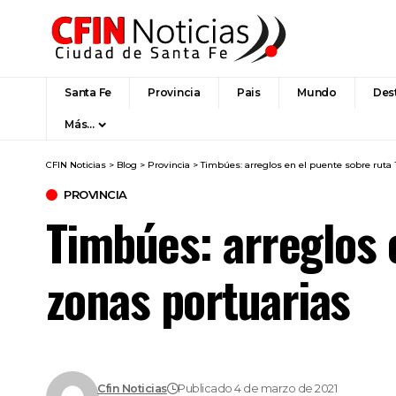
Santa Fe
Provincia
Pais
Mundo
Des
Más…
CFIN Noticias
>
Blog
>
Provincia
>
Timbúes: arreglos en el puente sobre ruta 1
PROVINCIA
Timbúes: arreglos e
zonas portuarias
Cfin Noticias
Publicado 4 de marzo de 2021