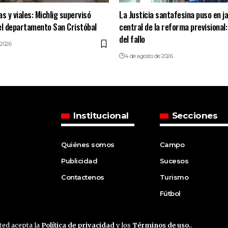
s y viales: Michlig supervisó
La Justicia santafesina puso en j
el departamento San Cristóbal
central de la reforma previsional:
del fallo
 2026
4 de agosto de 2026
Institucional
Secciones
Quiénes somos
Campo
Publicidad
Sucesos
Contactenos
Turismo
Fútbol
sted acepta la
Política de privacidad
y los
Términos de uso.
.