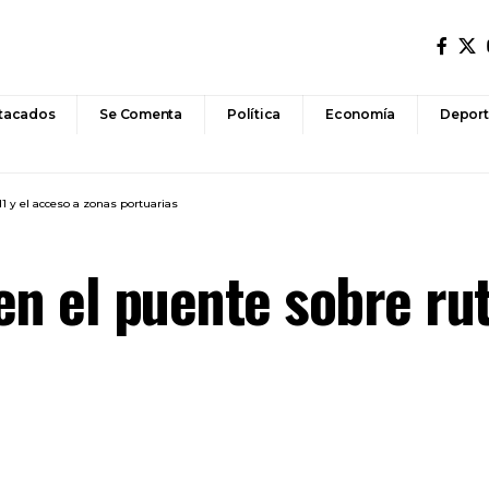
tacados
Se Comenta
Política
Economía
Deport
1 y el acceso a zonas portuarias
n el puente sobre rut