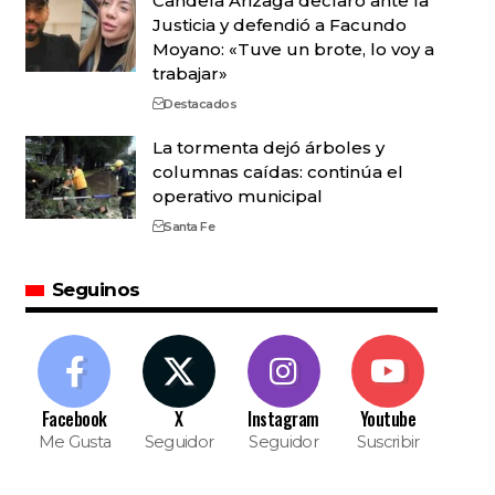
Candela Arizaga declaró ante la
Justicia y defendió a Facundo
Moyano: «Tuve un brote, lo voy a
trabajar»
Destacados
La tormenta dejó árboles y
columnas caídas: continúa el
operativo municipal
Santa Fe
Seguinos
Facebook
X
Instagram
Youtube
Me Gusta
Seguidor
Seguidor
Suscribir