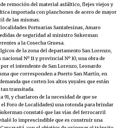
de remoción del material asfáltico, flejes viejos y
áltica importada con planchones de acero de mayor
il de las mismas.
e localidades Portuarias Santafesinas, Amaro
edidas de seguridad al ministro Sukerman
erentes a la Cosecha Gruesa.
lgicos de la zona del departamento San Lorenzo,
 nacional Nº 11 y provincial Nº 10, una obra de
 por el intendente de San Lorenzo, Leonardo
sma que corresponden a Puerto San Martín, en
demanda que corten los altos yuyales que están
 tan transitada.
 91, y charlaron de la necesidad de que se
 el Foro de Localidades) una rotonda para brindar
Sukerman constató que las vías del ferrocarril
señaló lo imprescindible que es construir una
Carcarañá, con el objetivo de oxigenar el tránsito