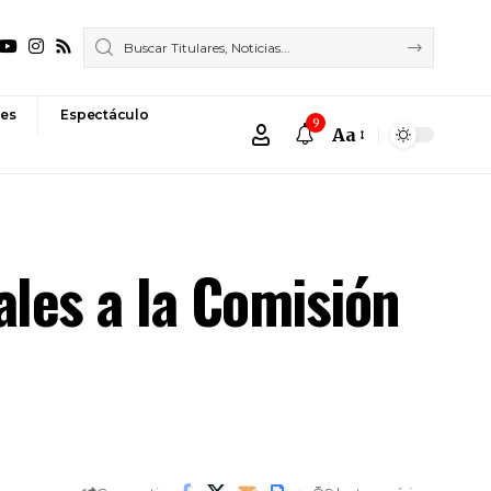
es
Espectáculo
9
Aa
Font
Resizer
cales a la Comisión