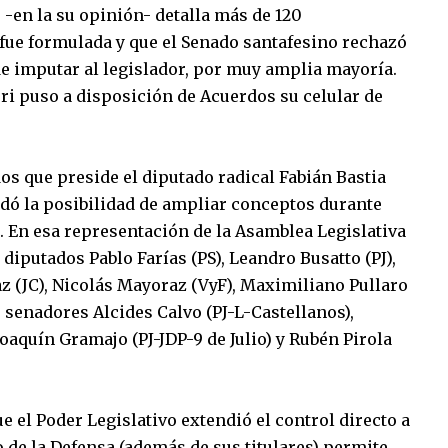
 -en la su opinión- detalla más de 120
 fue formulada y que el Senado santafesino rechazó
 de imputar al legislador, por muy amplia mayoría.
ri puso a disposición de Acuerdos su celular de
os que preside el diputado radical Fabián Bastia
indó la posibilidad de ampliar conceptos durante
 En esa representación de la Asamblea Legislativa
 diputados Pablo Farías (PS), Leandro Busatto (PJ),
az (JC), Nicolás Mayoraz (VyF), Maximiliano Pullaro
s senadores Alcides Calvo (PJ-L-Castellanos),
oaquín Gramajo (PJ-JDP-9 de Julio) y Rubén Pirola
ue el Poder Legislativo extendió el control directo a
 de la Defensa (además de sus titulares) permite