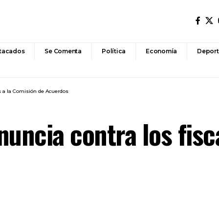
tacados
Se Comenta
Política
Economía
Deport
es a la Comisión de Acuerdos
enuncia contra los fis