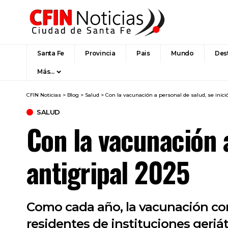
Santa Fe
Provincia
Pais
Mundo
Des
Más…
CFIN Noticias
>
Blog
>
Salud
>
Con la vacunación a personal de salud, se inic
SALUD
Con la vacunación 
antigripal 2025
Como cada año, la vacunación com
residentes de instituciones geriát