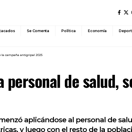
tacados
Se Comenta
Política
Economía
Deport
ió la campaña antigripal 2025
a personal de salud, s
enzó aplicándose al personal de salu
ricas, y luego con el resto de la poblac