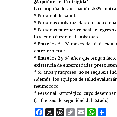
¿A quiénes está dirigida?
La campaña de vacunación 2025 contra el
* Personal de salud.
* Personas embarazadas: en cada embar
* Personas puérperas: hasta el egreso d
la vacuna durante el embarazo.
* Entre los 6 a 24 meses de edad: esque
anteriormente.
* Entre los 2 y 64 años que tengan fact
existencia de enfermedades preexistente
* 65 años y mayores: no se requiere ind
Además, los equipos de salud evaluarán
neumococo.
* Personal Estratégico, cuyo desempeñ
(ej. fuerzas de seguridad del Estado).
Facebook
X
Threads
Copy
Email
What
Co