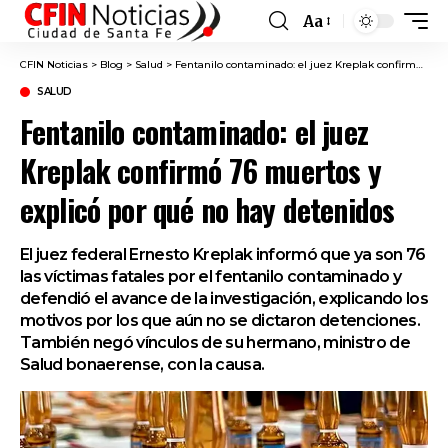
Aa
Font
Resizer
CFIN Noticias
>
Blog
>
Salud
>
Fentanilo contaminado: el juez Kreplak confirmó 76 muertos y explicó por qué no hay detenidos
SALUD
Fentanilo contaminado: el juez
Kreplak confirmó 76 muertos y
explicó por qué no hay detenidos
El juez federal Ernesto Kreplak informó que ya son 76
las víctimas fatales por el fentanilo contaminado y
defendió el avance de la investigación, explicando los
motivos por los que aún no se dictaron detenciones.
También negó vínculos de su hermano, ministro de
Salud bonaerense, con la causa.