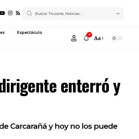
es
Espectáculo
9
Aa
Font
Resizer
dirigente enterró y
o de Carcarañá y hoy no los puede