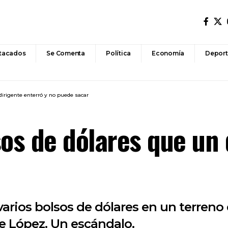
tacados
Se Comenta
Política
Economía
Deport
dirigente enterró y no puede sacar
sos de dólares que un 
 varios bolsos de dólares en un terren
e López. Un escándalo.