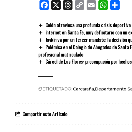
Facebook
X
Threads
Copy
Email
What
Co
Link
Colón atraviesa una profunda crisis deportiva 
Internet en Santa Fe, muy deficitario con un e
Javkin va por un tercer mandato: la decisión q
Polémica en el Colegio de Abogados de Santa 
profesional matriculado
Cárcel de Las Flores: preocupación por hechos
ETIQUETADO:
Carcaraña
Departamento S
Compartir este Artículo