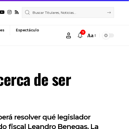
es
Espectáculo
9
Aa
Font
Resizer
cerca de ser
berá resolver qué legislador
do fiscal Leandro Benegas. La