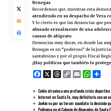
Benegas
.
Recordemos que, mientras esta demora 
atendiendo en su despacho de Vera c
Y lo cierto es que las denuncias que pe
abusado sexualmente de una adolesc
causas de abigeato
.
Denuncias muy duras, en donde las mujer
Benegas es un “poderoso” de la justicia
santafesino y por el propio Fiscal Regi
¿Hay políticos que también lo proteg
Facebook
X
Threads
Copy
Email
What
Co
Link
Colón atraviesa una profunda crisis deportiva 
Internet en Santa Fe, muy deficitario con un e
Javkin va por un tercer mandato: la decisión q
Polémica en el Colegio de Abogados de Santa 