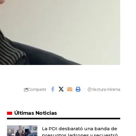
Compartir
1 lectura mínima
Últimas Noticias
La PDI desbarató una banda de
presuntos ladrones y secuestró