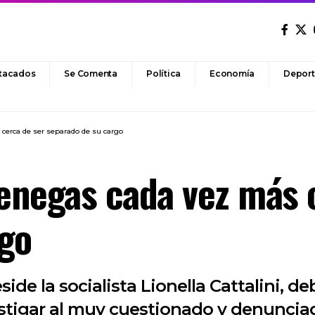
tacados
Se Comenta
Política
Economía
Deport
cerca de ser separado de su cargo
Benegas cada vez más 
rgo
de la socialista Lionella Cattalini, de
estigar al muy cuestionado y denuncia