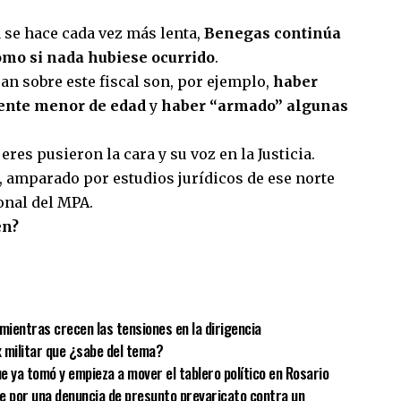
se hace cada vez más lenta,
Benegas continúa
omo si nada hubiese ocurrido
.
san sobre este fiscal son, por ejemplo,
haber
ente menor de edad
y
haber “armado” algunas
es pusieron la cara y su voz en la Justicia.
, amparado por estudios jurídicos de ese norte
onal del MPA.
en?
sApp
mpartir
mientras crecen las tensiones en la dirigencia
x militar que ¿sabe del tema?
ue ya tomó y empieza a mover el tablero político en Rosario
Fe por una denuncia de presunto prevaricato contra un