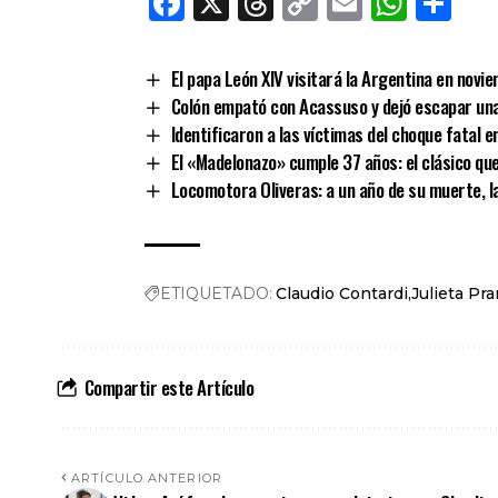
Facebook
X
Threads
Copy
Email
What
Co
Link
El papa León XIV visitará la Argentina en novi
Colón empató con Acassuso y dejó escapar una
Identificaron a las víctimas del choque fatal en
El «Madelonazo» cumple 37 años: el clásico que
Locomotora Oliveras: a un año de su muerte, la
ETIQUETADO:
Claudio Contardi
Julieta Pra
Compartir este Artículo
ARTÍCULO ANTERIOR