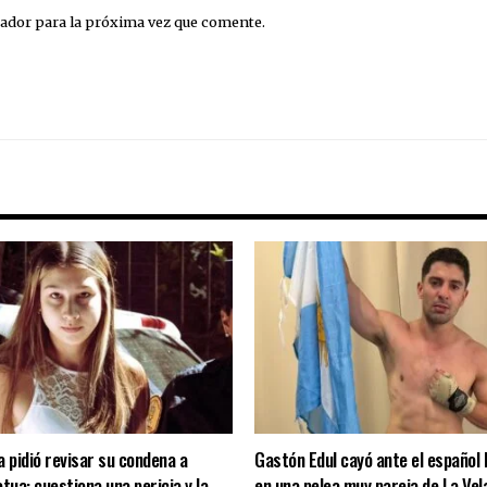
ador para la próxima vez que comente.
a pidió revisar su condena a
Gastón Edul cayó ante el español 
tua: cuestiona una pericia y la
en una pelea muy pareja de La Vel