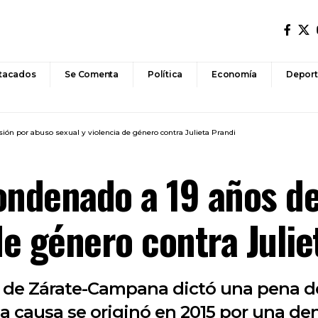
tacados
Se Comenta
Política
Economía
Deport
sión por abuso sexual y violencia de género contra Julieta Prandi
ondenado a 19 años de
de género contra Julie
°2 de Zárate-Campana dictó una pena de
a causa se originó en 2015 por una den