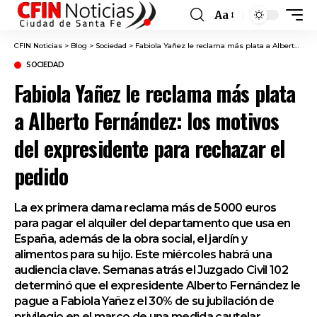
Aa
Font
Resizer
CFIN Noticias
>
Blog
>
Sociedad
>
Fabiola Yañez le reclama más plata a Alberto Fernández: los motivos del expresidente para rechazar el pedido
SOCIEDAD
Fabiola Yañez le reclama más plata
a Alberto Fernández: los motivos
del expresidente para rechazar el
pedido
La ex primera dama reclama más de 5000 euros
para pagar el alquiler del departamento que usa en
España, además de la obra social, el jardín y
alimentos para su hijo. Este miércoles habrá una
audiencia clave. Semanas atrás el Juzgado Civil 102
determinó que el expresidente Alberto Fernández le
pague a Fabiola Yañez el 30% de su jubilación de
privilegio en el marco de una medida cautelar