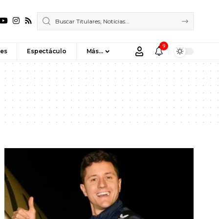
9
es
Espectáculo
Más…