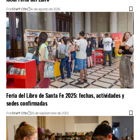
Por
Sfaff Cfin
4 de agosto de 2026
Feria del Libro de Santa Fe 2025: fechas, actividades y
sedes confirmadas
Por
Sfaff Cfin
26 de septiembre de 2025