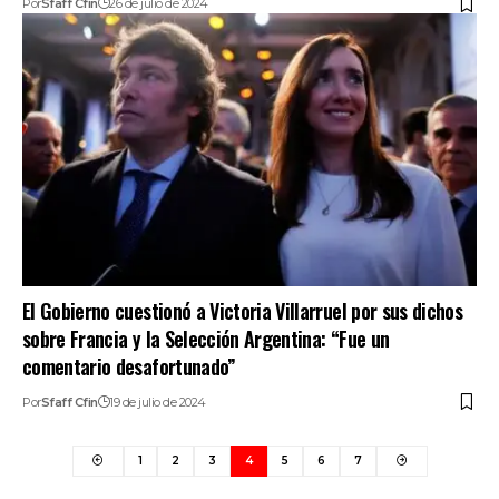
Por
Sfaff Cfin
26 de julio de 2024
El Gobierno cuestionó a Victoria Villarruel por sus dichos
sobre Francia y la Selección Argentina: “Fue un
comentario desafortunado”
Por
Sfaff Cfin
19 de julio de 2024
1
2
3
4
5
6
7