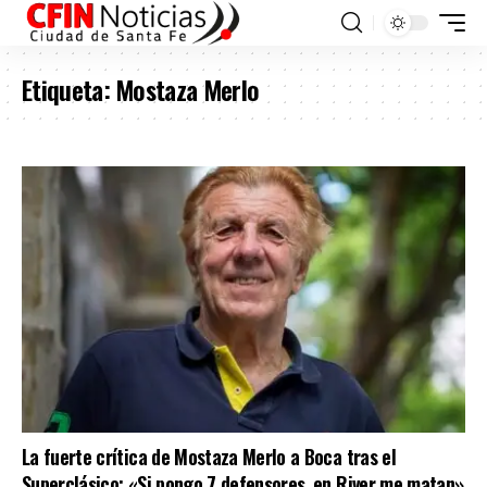
Etiqueta:
Mostaza Merlo
La fuerte crítica de Mostaza Merlo a Boca tras el
Superclásico: «Si pongo 7 defensores, en River me matan»