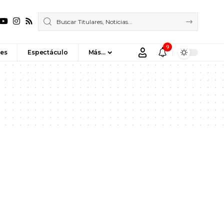
9
es
Espectáculo
Más…