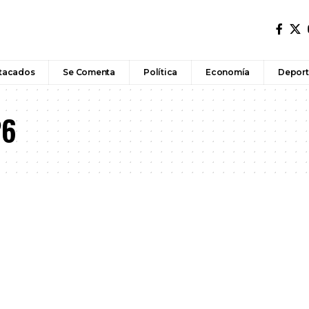
tacados
Se Comenta
Política
Economía
Deport
26