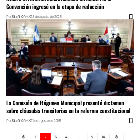
Convención ingresó en la etapa de redacción
Por
Sfaff Cfin
25 de agosto de 2025
La Comisión de Régimen Municipal presentó dictamen
sobre cláusulas transitorias en la reforma constitucional
Por
Sfaff Cfin
21 de agosto de 2025
1
2
3
4
…
9
10