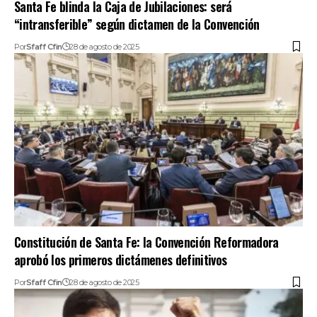
Santa Fe blinda la Caja de Jubilaciones: será
“intransferible” según dictamen de la Convención
Por
Sfaff Cfin
28 de agosto de 2025
Constitución de Santa Fe: la Convención Reformadora
aprobó los primeros dictámenes definitivos
Por
Sfaff Cfin
28 de agosto de 2025