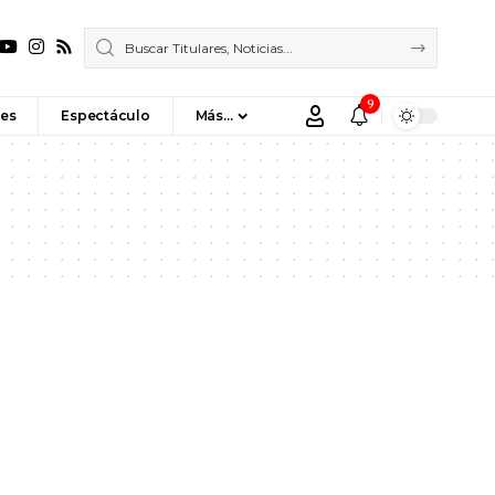
9
es
Espectáculo
Más…