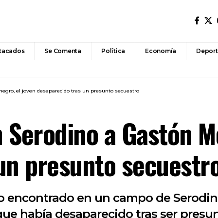
tacados
Se Comenta
Política
Economía
Deport
egro, el joven desaparecido tras un presunto secuestro
 Serodino a Gastón M
un presunto secuestr
rpo encontrado en un campo de Serodi
que había desaparecido tras ser pres