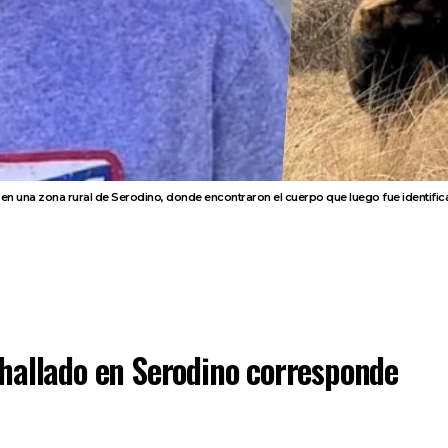
ajes en una zona rural de Serodino, donde encontraron el cuerpo que luego fue identi
hallado en Serodino corresponde