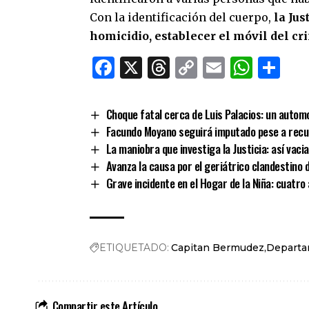
Con la identificación del cuerpo,
la Ju
homicidio, establecer el móvil del cr
Facebook
X
Threads
Copy
Email
What
Co
Link
Choque fatal cerca de Luis Palacios: un automo
Facundo Moyano seguirá imputado pese a recup
La maniobra que investiga la Justicia: así vaci
Avanza la causa por el geriátrico clandestino 
Grave incidente en el Hogar de la Niña: cuatr
ETIQUETADO:
Capitan Bermudez
Departa
Compartir este Artículo