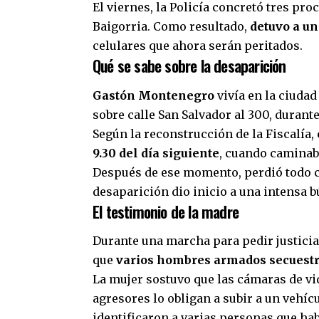
El viernes, la Policía concretó tres pr
Baigorria. Como resultado,
detuvo a u
celulares que ahora serán peritados.
Qué se sabe sobre la desaparición
Gastón Montenegro
vivía en la ciuda
sobre calle San Salvador al 300, durante
Según la reconstrucción de la Fiscalía,
9.30 del día siguiente
, cuando caminaba
Después de ese momento, perdió todo c
desaparición dio inicio a una intensa 
El testimonio de la madre
Durante una marcha para pedir justici
que
varios hombres armados secuestra
La mujer sostuvo que las cámaras de v
agresores lo obligan a subir a un vehíc
identificaron a varias personas que hab