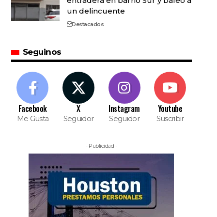
entradera en barrio Sur y baleó a
un delincuente
Destacados
Seguinos
Facebook
X
Instagram
Youtube
Me Gusta
Seguidor
Seguidor
Suscribir
- Publicidad -