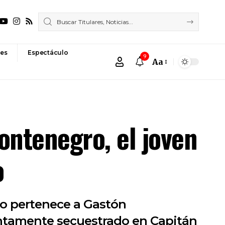
es
Espectáculo
9
Aa
Font
Resizer
ontenegro, el joven
o
no pertenece a Gastón
untamente secuestrado en Capitán