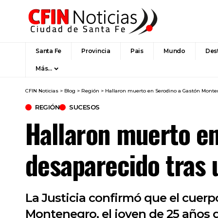
Santa Fe
Provincia
Pais
Mundo
Des
Más…
CFIN Noticias
>
Blog
>
Región
>
Hallaron muerto en Serodino a Gastón Monten
REGIÓN
SUCESOS
Hallaron muerto en
desaparecido tras 
La Justicia confirmó que el cue
Montenegro, el joven de 25 años 