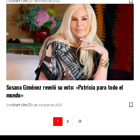
Por
Sfaff Cfin
21 de enero de 2024
Susana Giménez reveló su voto: «Patricia para todo el
mundo»
Por
Sfaff Cfin
11 de octubre de 2023
1
2