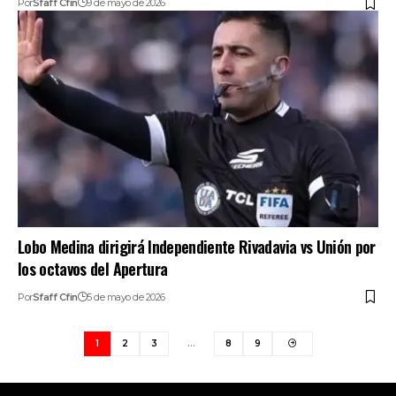
Por
Sfaff Cfin
9 de mayo de 2026
Lobo Medina dirigirá Independiente Rivadavia vs Unión por
los octavos del Apertura
Por
Sfaff Cfin
5 de mayo de 2026
1
2
3
…
8
9