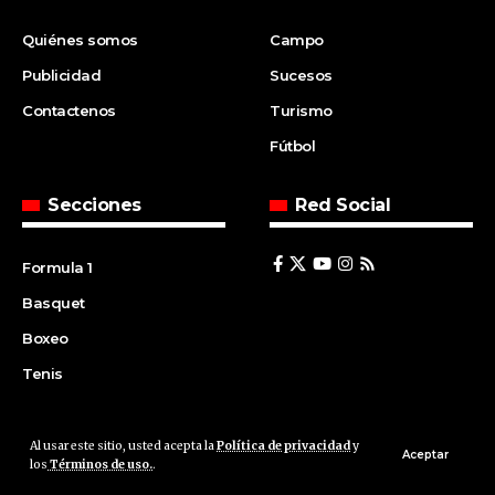
Quiénes somos
Campo
Publicidad
Sucesos
Contactenos
Turismo
Fútbol
Secciones
Red Social
Formula 1
Basquet
Boxeo
Tenis
Al usar este sitio, usted acepta la
Política de privacidad
y
© 2008 | Agencia Cfin.com.ar - Santa Fe - Argentina | All rights
Aceptar
los
Términos de uso.
.
reserved.