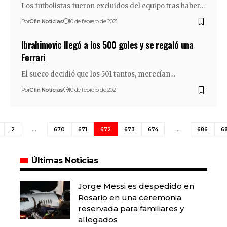
Los futbolistas fueron excluidos del equipo tras haber…
Por
Cfin Noticias
10 de febrero de 2021
Ibrahimovic llegó a los 500 goles y se regaló una
Ferrari
El sueco decidió que los 501 tantos, merecían…
Por
Cfin Noticias
10 de febrero de 2021
2
…
670
671
672
673
674
…
686
6
Últimas Noticias
Jorge Messi es despedido en
Rosario en una ceremonia
reservada para familiares y
allegados