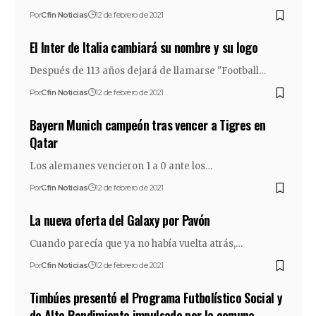
Por
Cfin Noticias
12 de febrero de 2021
El Inter de Italia cambiará su nombre y su logo
Después de 113 años dejará de llamarse "Football…
Por
Cfin Noticias
12 de febrero de 2021
Bayern Munich campeón tras vencer a Tigres en
Qatar
Los alemanes vencieron 1 a 0 ante los…
Por
Cfin Noticias
12 de febrero de 2021
La nueva oferta del Galaxy por Pavón
Cuando parecía que ya no había vuelta atrás,…
Por
Cfin Noticias
12 de febrero de 2021
Timbúes presentó el Programa Futbolístico Social y
de Alto Rendimiento impulsado por la comuna