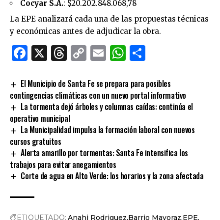
Cocyar S.A.
: $20.202.848.068,78
La EPE analizará cada una de las propuestas técnicas
y económicas antes de adjudicar la obra.
Facebook
X
Threads
Copy
Email
WhatsApp
Comparti
Link
El Municipio de Santa Fe se prepara para posibles
contingencias climáticas con un nuevo portal informativo
La tormenta dejó árboles y columnas caídas: continúa el
operativo municipal
La Municipalidad impulsa la formación laboral con nuevos
cursos gratuitos
Alerta amarillo por tormentas: Santa Fe intensifica los
trabajos para evitar anegamientos
Corte de agua en Alto Verde: los horarios y la zona afectada
ETIQUETADO:
Anahi Rodriguez
Barrio Mayoraz
EPE