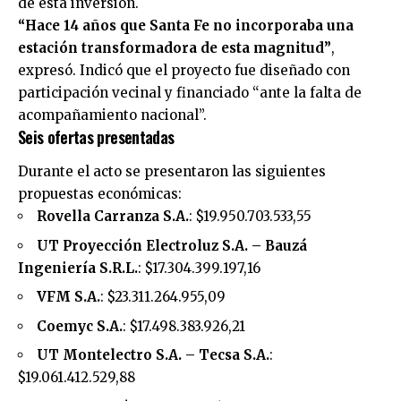
de esta inversión.
“Hace 14 años que Santa Fe no incorporaba una
estación transformadora de esta magnitud”
,
expresó. Indicó que el proyecto fue diseñado con
participación vecinal y financiado “ante la falta de
acompañamiento nacional”.
Seis ofertas presentadas
Durante el acto se presentaron las siguientes
propuestas económicas:
Rovella Carranza S.A.
: $19.950.703.533,55
UT Proyección Electroluz S.A. – Bauzá
Ingeniería S.R.L.
: $17.304.399.197,16
VFM S.A.
: $23.311.264.955,09
Coemyc S.A.
: $17.498.383.926,21
UT Montelectro S.A. – Tecsa S.A.
:
$19.061.412.529,88