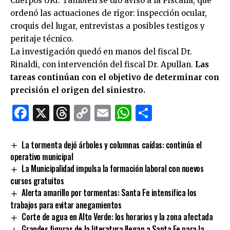
Cuerpos URI. También se dio aviso a la Fiscalía, que
ordenó las actuaciones de rigor: inspección ocular,
croquis del lugar, entrevistas a posibles testigos y
peritaje técnico.
La investigación quedó en manos del fiscal Dr.
Rinaldi, con intervención del fiscal Dr. Apullan.
Las
tareas continúan con el objetivo de determinar con
precisión el origen del siniestro.
Facebook
X
Threads
Copy
Email
WhatsApp
Comparti
Link
La tormenta dejó árboles y columnas caídas: continúa el
operativo municipal
La Municipalidad impulsa la formación laboral con nuevos
cursos gratuitos
Alerta amarillo por tormentas: Santa Fe intensifica los
trabajos para evitar anegamientos
Corte de agua en Alto Verde: los horarios y la zona afectada
Grandes figuras de la literatura llegan a Santa Fe para la