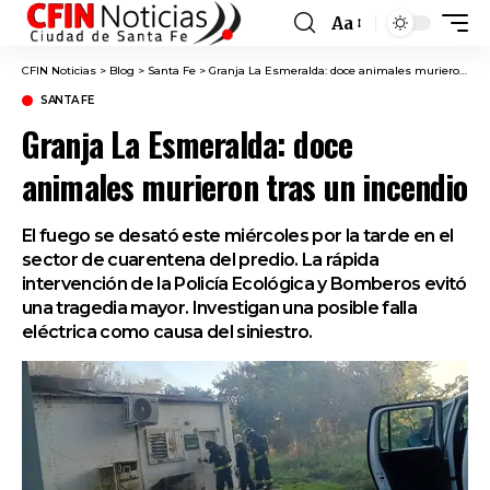
Aa
Font
Resizer
CFIN Noticias
>
Blog
>
Santa Fe
>
Granja La Esmeralda: doce animales murieron tras un incendio
SANTA FE
Granja La Esmeralda: doce
animales murieron tras un incendio
El fuego se desató este miércoles por la tarde en el
sector de cuarentena del predio. La rápida
intervención de la Policía Ecológica y Bomberos evitó
una tragedia mayor. Investigan una posible falla
eléctrica como causa del siniestro.