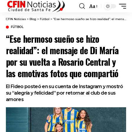
Aa
Font
Resizer
CFIN Noticias
>
Blog
>
Fútbol
>
“Ese hermoso sueño se hizo realidad”: el mensaje de Di María por su vuelta a Rosario Central y las emotivas fotos que compartió
FÚTBOL
“Ese hermoso sueño se hizo
realidad”: el mensaje de Di María
por su vuelta a Rosario Central y
las emotivas fotos que compartió
El Fideo posteó en su cuenta de Instagram y mostró
su “alegría y felicidad” por retornar al club de sus
amores