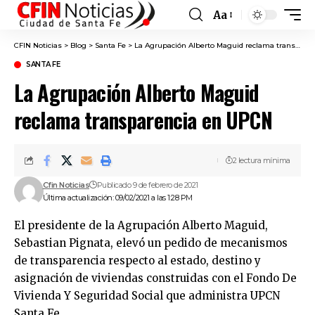
Aa
Font
Resizer
CFIN Noticias
>
Blog
>
Santa Fe
>
La Agrupación Alberto Maguid reclama transparencia en UPCN
SANTA FE
La Agrupación Alberto Maguid
reclama transparencia en UPCN
2 lectura mínima
Cfin Noticias
Publicado 9 de febrero de 2021
Última actualización: 09/02/2021 a las 1:28 PM
El presidente de la Agrupación Alberto Maguid,
Sebastian Pignata, elevó un pedido de mecanismos
de transparencia respecto al estado, destino y
asignación de viviendas construidas con el Fondo De
Vivienda Y Seguridad Social que administra UPCN
Santa Fe.