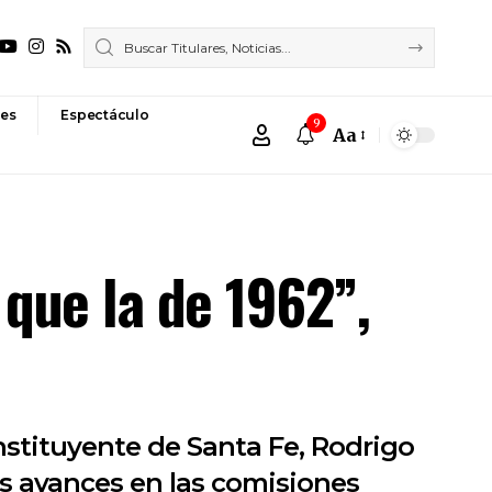
es
Espectáculo
9
Aa
Font
Resizer
que la de 1962”,
nstituyente de Santa Fe, Rodrigo
os avances en las comisiones