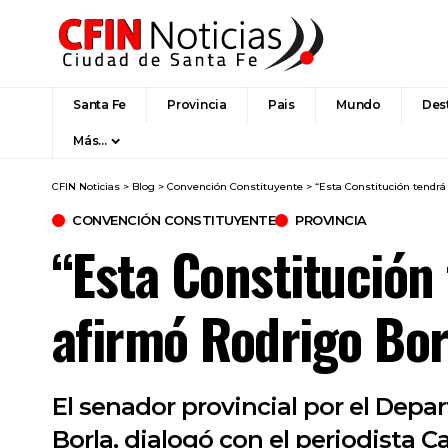
Santa Fe
Provincia
Pais
Mundo
Des
Más…
CFIN Noticias
>
Blog
>
Convención Constituyente
>
“Esta Constitución tendrá
CONVENCIÓN CONSTITUYENTE
PROVINCIA
“Esta Constitución
afirmó Rodrigo Bor
El senador provincial por el Dep
Borla, dialogó con el periodista 