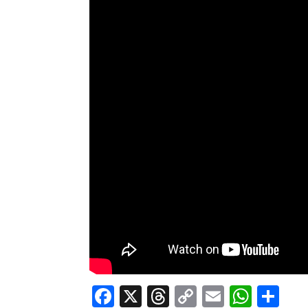
Facebook
X
Threads
Copy
Email
What
Co