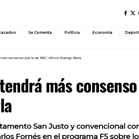
tacados
Se Comenta
Política
Economía
Deport
 más consenso que la de 1962”, afirmó Rodrigo Borla
 tendrá más consenso 
la
artamento San Justo y convencional co
Carlos Fornés en el programa F5 sobre l