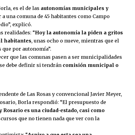
rla, es el de las
autonomías municipales y
ar a una comuna de 45 habitantes como Campo
io”, explicó.
s realidades: “
Hoy la autonomía la piden a gritos
l habitantes
, unas ocho o nueve, mientras que el
s que por autonomía”.
lecer que las comunas pasen a ser municipalidades
se debe definir si tendrán
comisión municipal o
endente de Las Rosas y convencional Javier Meyer,
osario, Borla respondió: “El presupuesto de
 Rosario es una ciudad-estado, casi como
scursos que no tienen nada que ver con la
optimista: “
Aspiro a que esta sea una