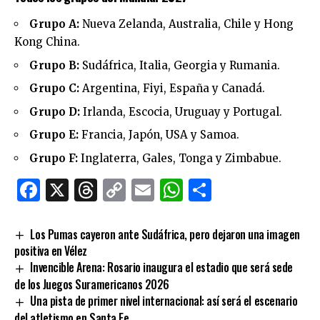
Grupo A:
Nueva Zelanda, Australia, Chile y Hong
Kong China.
Grupo B:
Sudáfrica, Italia, Georgia y Rumania.
Grupo C:
Argentina, Fiyi, España y Canadá.
Grupo D:
Irlanda, Escocia, Uruguay y Portugal.
Grupo E:
Francia, Japón, USA y Samoa.
Grupo F:
Inglaterra, Gales, Tonga y Zimbabue.
Facebook
X
Threads
Copy
Email
WhatsApp
Comparti
Link
Los Pumas cayeron ante Sudáfrica, pero dejaron una imagen
positiva en Vélez
Invencible Arena: Rosario inaugura el estadio que será sede
de los Juegos Suramericanos 2026
Una pista de primer nivel internacional: así será el escenario
del atletismo en Santa Fe