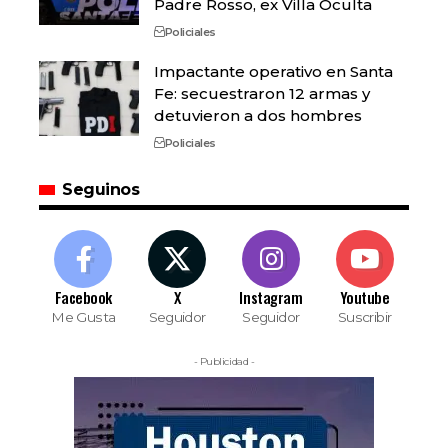
Padre Rosso, ex Villa Oculta
Policiales
Impactante operativo en Santa
Fe: secuestraron 12 armas y
detuvieron a dos hombres
Policiales
Seguinos
Facebook
X
Instagram
Youtube
Me Gusta
Seguidor
Seguidor
Suscribir
- Publicidad -