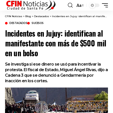
Aa
Font
Resizer
CFIN Noticias
>
Blog
>
Destacados
>
Incidentes en Jujuy: identifican al manifestante con más de $500 mil en un bolso
DESTACADOS
SUCESOS
Incidentes en Jujuy: identifican al
manifestante con más de $500 mil
en un bolso
Se investiga si ese dinero se usó para incentivar la
protesta. El fiscal de Estado, Miguel Ángel Rivas, dijo a
Cadena 3 que se denunció a Gendarmería por
inacción en los cortes.