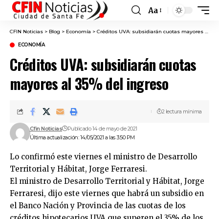
Aa
Font
Resizer
CFIN Noticias
>
Blog
>
Economía
>
Créditos UVA: subsidiarán cuotas mayores al 35% del ingreso
ECONOMÍA
Créditos UVA: subsidiarán cuotas
mayores al 35% del ingreso
2 lectura mínima
Cfin Noticias
Publicado 14 de mayo de 2021
Última actualización: 14/05/2021 a las 3:50 PM
Lo confirmó este viernes el ministro de Desarrollo
Territorial y Hábitat, Jorge Ferraresi.
El ministro de Desarrollo Territorial y Hábitat, Jorge
Ferraresi, dijo este viernes que habrá un subsidio en
el Banco Nación y Provincia de las cuotas de los
créditos hipotecarios UVA que superen el 35% de los