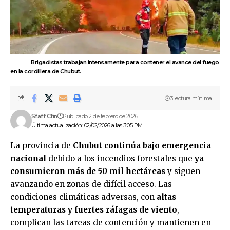
Brigadistas trabajan intensamente para contener el avance del fuego
en la cordillera de Chubut.
3 lectura mínima
Sfaff Cfin
Publicado 2 de febrero de 2026
Última actualización: 02/02/2026 a las 3:05 PM
La provincia de
Chubut
continúa bajo emergencia
nacional
debido a los
incendios forestales
que
ya
consumieron más de 50 mil hectáreas
y siguen
avanzando en zonas de difícil acceso. Las
condiciones climáticas adversas, con
altas
temperaturas y fuertes ráfagas de viento
,
complican las tareas de contención y mantienen en