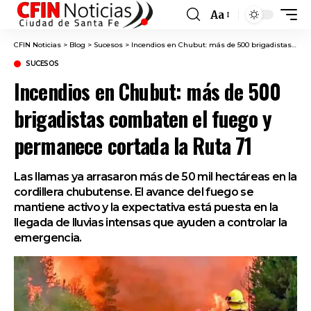
Aa
Font
Resizer
CFIN Noticias
>
Blog
>
Sucesos
>
Incendios en Chubut: más de 500 brigadistas combaten el fuego y permanece cortada la Ruta 71
SUCESOS
Incendios en Chubut: más de 500
brigadistas combaten el fuego y
permanece cortada la Ruta 71
Las llamas ya arrasaron más de 50 mil hectáreas en la
cordillera chubutense. El avance del fuego se
mantiene activo y la expectativa está puesta en la
llegada de lluvias intensas que ayuden a controlar la
emergencia.