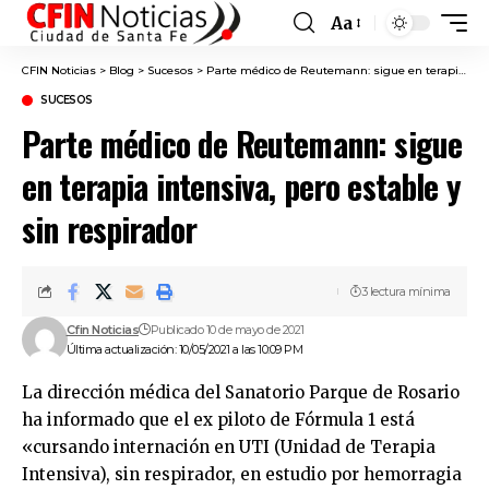
Aa
Font
Resizer
CFIN Noticias
>
Blog
>
Sucesos
>
Parte médico de Reutemann: sigue en terapia intensiva, pero estable y sin respirador
SUCESOS
Parte médico de Reutemann: sigue
en terapia intensiva, pero estable y
sin respirador
3 lectura mínima
Cfin Noticias
Publicado 10 de mayo de 2021
Última actualización: 10/05/2021 a las 10:09 PM
La dirección médica del Sanatorio Parque de Rosario
ha informado que el ex piloto de Fórmula 1 está
«cursando internación en UTI (Unidad de Terapia
Intensiva), sin respirador, en estudio por hemorragia